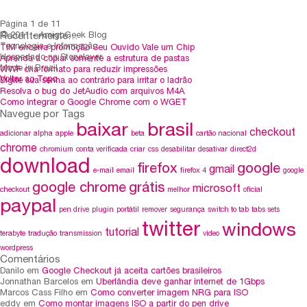
Página 1 de 1
1
Recentemente…
© 2011 - AmigoGeek Blog
Tecnologia e Informação
TIM encerra promoção Seu Ouvido Vale um Chip
Hospedado na Stonelayer
Aprenda a copiar somente a estrutura de pastas
Made in Brazil
WWF cria formato para reduzir impressões
Voltar ao Topo
Digite sua senha ao contrário para irritar o ladrão
Resolva o bug do JetAudio com arquivos M4A
Como integrar o Google Chrome com o WGET
Navegue por Tags
baixar
brasil
checkout
adicionar
alpha
apple
beta
cartão nacional
chrome
chromium
conta verificada
criar
css
desabilitar
desativar
direct2d
download
firefox
google
gmail
e-mail
email
firefox 4
google
google chrome
grátis
microsoft
checkout
melhor
oficial
paypal
pen drive
plugin
portátil
remover
segurança
switch to tab
tabs sets
twitter
windows
tutorial
terabyte
tradução
transmission
video
wordpress
Comentários
Danilo em
Google Checkout já aceita cartões brasileiros
Jonnathan Barcelos em
Uberlândia deve ganhar internet de 1Gbps
Marcos Cass Filho em
Como converter imagem NRG para ISO
eddy em
Como montar imagens ISO a partir do pen drive