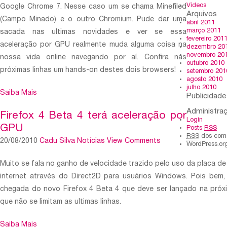
Vídeos
Google Chrome 7. Nesse caso um se chama Minefiled
Arquivos
(Campo Minado) e o outro Chromium. Pude dar uma
abril 2011
março 2011
sacada nas ultimas novidades e ver se essa
fevereiro 201
aceleração por GPU realmente muda alguma coisa na
dezembro 20
novembro 20
nossa vida online navegando por aí. Confira nas
outubro 2010
próximas linhas um hands-on destes dois browsers!
setembro 201
agosto 2010
julho 2010
Saiba Mais
Publicidade
Administra
Firefox 4 Beta 4 terá aceleração por
Login
GPU
Posts
RSS
RSS
dos come
20/08/2010
Cadu Silva
Notícias
View Comments
WordPress.or
Muito se fala no ganho de velocidade trazido pelo uso da placa de
internet através do Direct2D para usuários Windows. Pois bem
chegada do novo Firefox 4 Beta 4 que deve ser lançado na próx
que não se limitam as ultimas linhas.
Saiba Mais