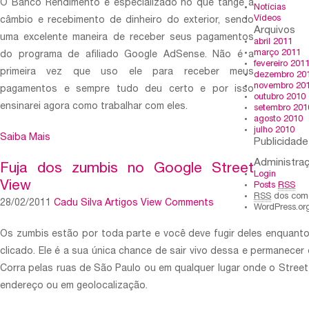
O Banco Rendimento é especializado no que tange a
Notícias
Vídeos
câmbio e recebimento de dinheiro do exterior, sendo
Arquivos
uma excelente maneira de receber seus pagamentos
abril 2011
março 2011
do programa de afiliado Google AdSense. Não é a
fevereiro 201
primeira vez que uso ele para receber meus
dezembro 20
novembro 20
pagamentos e sempre tudo deu certo e por isso
outubro 2010
ensinarei agora como trabalhar com eles.
setembro 201
agosto 2010
julho 2010
Saiba Mais
Publicidade
Administra
Fuja dos zumbis no Google Street
Login
View
Posts
RSS
RSS
dos come
28/02/2011
Cadu Silva
Artigos
View Comments
WordPress.or
Os zumbis estão por toda parte e você deve fugir deles enquant
clicado. Ele é a sua única chance de sair vivo dessa e permanecer
Corra pelas ruas de São Paulo ou em qualquer lugar onde o Stree
endereço ou em geolocalização.