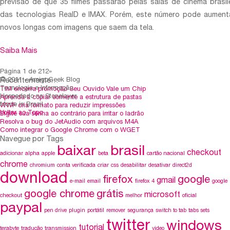
previsão de que 35 filmes passarão pelas salas de cinema brasil
das tecnologias RealD e IMAX. Porém, este número pode aumen
novos longas com imagens que saem da tela.
Saiba Mais
Página 1 de 2
1
2»
Recentemente…
© 2011 - AmigoGeek Blog
Tecnologia e Informação
TIM encerra promoção Seu Ouvido Vale um Chip
Hospedado na Stonelayer
Aprenda a copiar somente a estrutura de pastas
Made in Brazil
WWF cria formato para reduzir impressões
Voltar ao Topo
Digite sua senha ao contrário para irritar o ladrão
Resolva o bug do JetAudio com arquivos M4A
Como integrar o Google Chrome com o WGET
Navegue por Tags
baixar
brasil
checkout
adicionar
alpha
apple
beta
cartão nacional
chrome
chromium
conta verificada
criar
css
desabilitar
desativar
direct2d
download
firefox
google
gmail
e-mail
email
firefox 4
google
google chrome
grátis
microsoft
checkout
melhor
oficial
paypal
pen drive
plugin
portátil
remover
segurança
switch to tab
tabs sets
twitter
windows
tutorial
terabyte
tradução
transmission
video