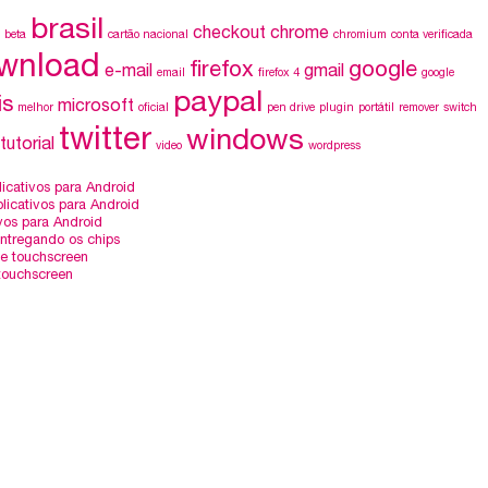
brasil
checkout
chrome
beta
cartão nacional
chromium
conta verificada
wnload
firefox
google
e-mail
gmail
email
firefox 4
google
paypal
is
microsoft
melhor
oficial
pen drive
plugin
portátil
remover
switch
twitter
windows
tutorial
video
wordpress
icativos para Android
licativos para Android
vos para Android
entregando os chips
e touchscreen
touchscreen