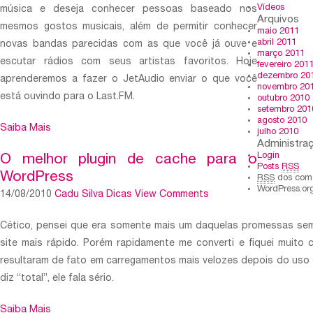
Vídeos
música e deseja conhecer pessoas baseado nos
Arquivos
mesmos gostos musicais, além de permitir conhecer
maio 2011
abril 2011
novas bandas parecidas com as que você já ouve e
março 2011
escutar rádios com seus artistas favoritos. Hoje
fevereiro 201
dezembro 20
aprenderemos a fazer o JetAudio enviar o que você
novembro 20
está ouvindo para o Last.FM.
outubro 2010
setembro 201
agosto 2010
Saiba Mais
julho 2010
Administra
Login
O melhor plugin de cache para o
Posts
RSS
WordPress
RSS
dos come
WordPress.or
14/08/2010
Cadu Silva
Dicas
View Comments
Cético, pensei que era somente mais um daquelas promessas sem
site mais rápido. Porém rapidamente me converti e fiquei muito
resultaram de fato em carregamentos mais velozes depois do uso 
diz “total”, ele fala sério.
Saiba Mais