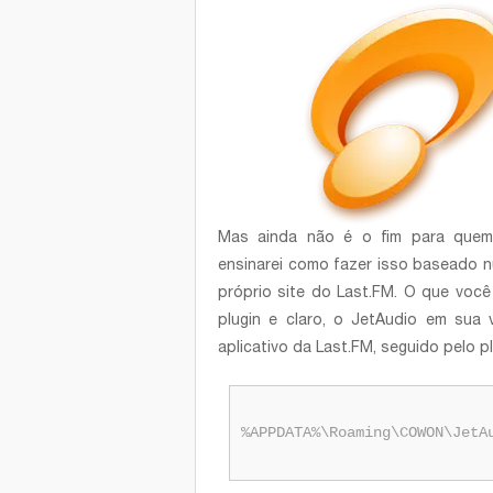
Mas ainda não é o fim para quem 
ensinarei como fazer isso baseado 
próprio site do Last.FM. O que você 
plugin e claro, o JetAudio em sua 
aplicativo da Last.FM, seguido pelo p
%APPDATA%\Roaming\COWON\JetA