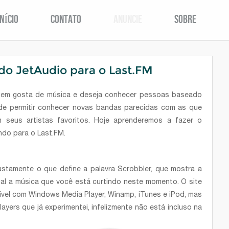
INÍCIO
CONTATO
ANUNCIE
SOBRE
do JetAudio para o Last.FM
quem gosta de música e deseja conhecer pessoas baseado
de permitir conhecer novas bandas parecidas com as que
 seus artistas favoritos. Hoje aprenderemos a fazer o
ndo para o Last.FM.
 justamente o que define a palavra Scrobbler, que mostra a
ual a música que você está curtindo neste momento. O site
ível com Windows Media Player, Winamp, iTunes e iPod, mas
ayers que já experimentei, infelizmente não está incluso na