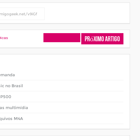
Artigo Anterior
Próximo Artigo
Dicas
demanda
c no Brasil
G P500
las multimídia
rquivos M4A