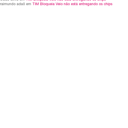
raimundo adaõ em
TIM Bloqueia Veio não está entregando os chips