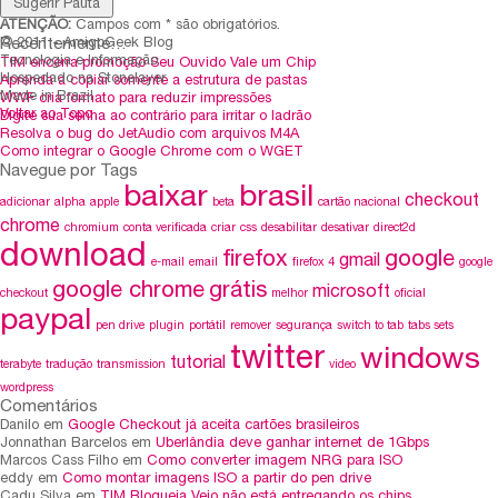
ATENÇÃO:
Campos com * são obrigatórios.
Recentemente…
© 2011 - AmigoGeek Blog
Tecnologia e Informação
TIM encerra promoção Seu Ouvido Vale um Chip
Hospedado na Stonelayer
Aprenda a copiar somente a estrutura de pastas
Made in Brazil
WWF cria formato para reduzir impressões
Voltar ao Topo
Digite sua senha ao contrário para irritar o ladrão
Resolva o bug do JetAudio com arquivos M4A
Como integrar o Google Chrome com o WGET
Navegue por Tags
baixar
brasil
checkout
adicionar
alpha
apple
beta
cartão nacional
chrome
chromium
conta verificada
criar
css
desabilitar
desativar
direct2d
download
firefox
google
gmail
e-mail
email
firefox 4
google
google chrome
grátis
microsoft
checkout
melhor
oficial
paypal
pen drive
plugin
portátil
remover
segurança
switch to tab
tabs sets
twitter
windows
tutorial
terabyte
tradução
transmission
video
wordpress
Comentários
Danilo em
Google Checkout já aceita cartões brasileiros
Jonnathan Barcelos em
Uberlândia deve ganhar internet de 1Gbps
Marcos Cass Filho em
Como converter imagem NRG para ISO
eddy em
Como montar imagens ISO a partir do pen drive
Cadu Silva em
TIM Bloqueia Veio não está entregando os chips