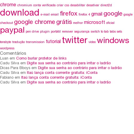
chrome
chromium
conta verificada
criar
css
desabilitar
desativar
direct2d
download
firefox
google
gmail
e-mail
email
firefox 4
google
google chrome
grátis
microsoft
checkout
melhor
oficial
paypal
pen drive
plugin
portátil
remover
segurança
switch to tab
tabs sets
twitter
windows
tutorial
terabyte
tradução
transmission
video
wordpress
Comentários
Luan em
Como burlar protetor de links
Cadu Silva em
Digite sua senha ao contrário para irritar o ladrão
Dicas Para Bboys em
Digite sua senha ao contrário para irritar o ladrão
Cadu Silva em
Itaú lança conta corrente gratuita: iConta
Fabiano em
Itaú lança conta corrente gratuita: iConta
Cadu Silva em
Digite sua senha ao contrário para irritar o ladrão