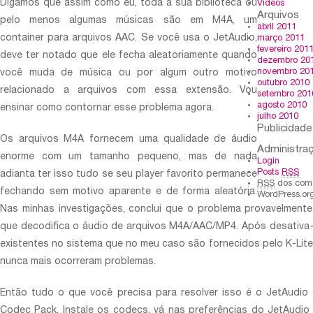
Digamos que assim como eu, toda a sua biblioteca ou
Vídeos
Arquivos
pelo menos algumas músicas são em M4A, um
abril 2011
container para arquivos AAC. Se você usa o JetAudio,
março 2011
fevereiro 201
deve ter notado que ele fecha aleatoriamente quando
dezembro 20
novembro 20
você muda de música ou por algum outro motivo
outubro 2010
relacionado a arquivos com essa extensão. Vou
setembro 201
agosto 2010
ensinar como contornar esse problema agora.
julho 2010
Publicidade
Os arquivos M4A fornecem uma qualidade de áudio
Administra
enorme com um tamanho pequeno, mas de nada
Login
Posts
RSS
adianta ter isso tudo se seu player favorito permanece
RSS
dos come
fechando sem motivo aparente e de forma aleatória.
WordPress.or
Nas minhas investigações, conclui que o problema provavelmente
que decodifica o áudio de arquivos M4A/AAC/MP4. Após desativa-l
existentes no sistema que no meu caso são fornecidos pelo K-Lit
nunca mais ocorreram problemas.
Então tudo o que você precisa para resolver isso é o JetAudio
Codec Pack. Instale os codecs, vá nas preferências do JetAudi