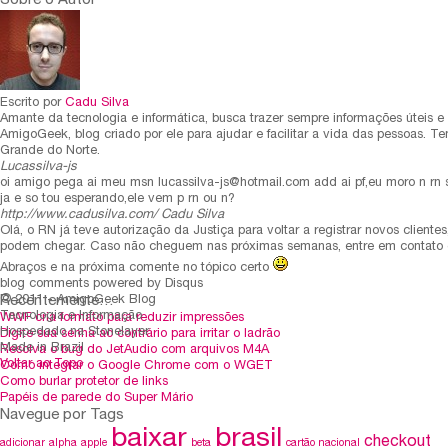
Sobre o Autor
Escrito por
Cadu Silva
Amante da tecnologia e informática, busca trazer sempre informações úteis e 
AmigoGeek, blog criado por ele para ajudar e facilitar a vida das pessoas. 
Grande do Norte.
Lucassilva-js
oi amigo pega ai meu msn
lucassilva-js@hotmail.com
add ai pf,eu moro n rn
ja e so tou esperando,ele vem p rn ou n?
http://www.cadusilva.com/
Cadu Silva
Olá, o RN já teve autorização da Justiça para voltar a registrar novos cliente
podem chegar. Caso não cheguem nas próximas semanas, entre em contato
Abraços e na próxima comente no tópico certo
blog comments powered by
Disqus
Recentemente…
© 2011 - AmigoGeek Blog
Tecnologia e Informação
WWF cria formato para reduzir impressões
Hospedado na Stonelayer
Digite sua senha ao contrário para irritar o ladrão
Made in Brazil
Resolva o bug do JetAudio com arquivos M4A
Voltar ao Topo
Como integrar o Google Chrome com o WGET
Como burlar protetor de links
Papéis de parede do Super Mário
Navegue por Tags
baixar
brasil
checkout
adicionar
alpha
apple
beta
cartão nacional