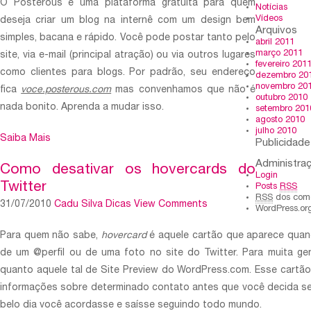
O Posterous é uma plataforma gratuita para quem
Notícias
Vídeos
deseja criar um blog na internê com um design bem
Arquivos
simples, bacana e rápido. Você pode postar tanto pelo
abril 2011
março 2011
site, via e-mail (principal atração) ou via outros lugares
fevereiro 201
como clientes para blogs. Por padrão, seu endereço
dezembro 20
novembro 20
fica
voce.posterous.com
mas convenhamos que não é
outubro 2010
nada bonito. Aprenda a mudar isso.
setembro 201
agosto 2010
julho 2010
Saiba Mais
Publicidade
Administra
Como desativar os hovercards do
Login
Twitter
Posts
RSS
RSS
dos come
31/07/2010
Cadu Silva
Dicas
View Comments
WordPress.or
Para quem não sabe,
hovercard
é aquele cartão que aparece qua
de um @perfil ou de uma foto no site do Twitter. Para muita gen
quanto aquele tal de Site Preview do WordPress.com. Esse cartão
informações sobre determinado contato antes que você decida se 
belo dia você acordasse e saísse seguindo todo mundo.