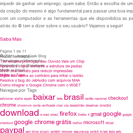
impedir de ganhar um emprego, quem sabe. Então a escolha de um
da criação do mesmo é algo fundamental para passar uma boa impr
com um computador e as ferramentas que ele disponibiliza as 
atrás do @ tem a dizer sobre o seu usuário? Vejamos a seguir!
Saiba Mais
Página 1 de 1
1
Recentemente…
© 2011 - AmigoGeek Blog
Tecnologia e Informação
TIM encerra promoção Seu Ouvido Vale um Chip
Hospedado na Stonelayer
Aprenda a copiar somente a estrutura de pastas
Made in Brazil
WWF cria formato para reduzir impressões
Voltar ao Topo
Digite sua senha ao contrário para irritar o ladrão
Resolva o bug do JetAudio com arquivos M4A
Como integrar o Google Chrome com o WGET
Navegue por Tags
baixar
brasil
checkout
adicionar
alpha
apple
beta
cartão nacional
chrome
chromium
conta verificada
criar
css
desabilitar
desativar
direct2d
download
firefox
google
gmail
e-mail
email
firefox 4
google
google chrome
grátis
microsoft
checkout
melhor
oficial
paypal
pen drive
plugin
portátil
remover
segurança
switch to tab
tabs sets