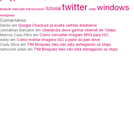
twitter
windows
tutorial
terabyte
tradução
transmission
video
wordpress
Comentários
Danilo em
Google Checkout já aceita cartões brasileiros
Jonnathan Barcelos em
Uberlândia deve ganhar internet de 1Gbps
Marcos Cass Filho em
Como converter imagem NRG para ISO
eddy em
Como montar imagens ISO a partir do pen drive
Cadu Silva em
TIM Bloqueia Veio não está entregando os chips
raimundo adaõ em
TIM Bloqueia Veio não está entregando os chips