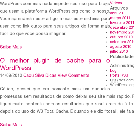
Vídeos
WordPress.com mas nada impede seu uso para blogs
Arquivos
que usam a plataforma WordPress.org como o nosso.
abril 2011
março 2011
Você aprenderá neste artigo a usar este sistema para
fevereiro 201
usar como link curto para seus artigos de forma mais
dezembro 20
novembro 20
fácil do que você possa imaginar.
outubro 2010
setembro 201
agosto 2010
Saiba Mais
julho 2010
Publicidade
O melhor plugin de cache para o
Administra
WordPress
Login
14/08/2010
Cadu Silva
Dicas
View Comments
Posts
RSS
RSS
dos come
WordPress.or
Cético, pensei que era somente mais um daquelas
promessas sem resultados de como deixar seu site mais rápido. 
fiquei muito contente com os resultados que resultaram de fat
depois do uso do W3 Total Cache. E quando ele diz “total”, ele fala
Saiba Mais