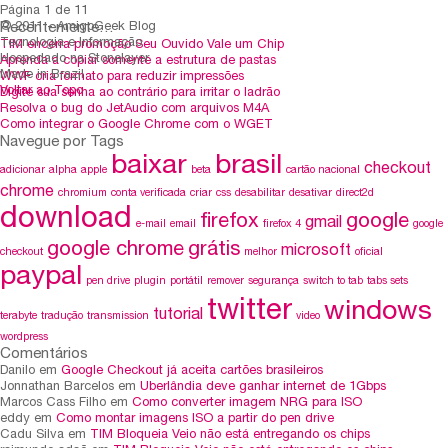
Página 1 de 1
1
Recentemente…
© 2011 - AmigoGeek Blog
Tecnologia e Informação
TIM encerra promoção Seu Ouvido Vale um Chip
Hospedado na Stonelayer
Aprenda a copiar somente a estrutura de pastas
Made in Brazil
WWF cria formato para reduzir impressões
Voltar ao Topo
Digite sua senha ao contrário para irritar o ladrão
Resolva o bug do JetAudio com arquivos M4A
Como integrar o Google Chrome com o WGET
Navegue por Tags
baixar
brasil
checkout
adicionar
alpha
apple
beta
cartão nacional
chrome
chromium
conta verificada
criar
css
desabilitar
desativar
direct2d
download
firefox
google
gmail
e-mail
email
firefox 4
google
google chrome
grátis
microsoft
checkout
melhor
oficial
paypal
pen drive
plugin
portátil
remover
segurança
switch to tab
tabs sets
twitter
windows
tutorial
terabyte
tradução
transmission
video
wordpress
Comentários
Danilo em
Google Checkout já aceita cartões brasileiros
Jonnathan Barcelos em
Uberlândia deve ganhar internet de 1Gbps
Marcos Cass Filho em
Como converter imagem NRG para ISO
eddy em
Como montar imagens ISO a partir do pen drive
Cadu Silva em
TIM Bloqueia Veio não está entregando os chips