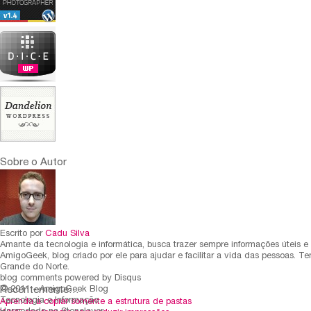
Sobre o Autor
Escrito por
Cadu Silva
Amante da tecnologia e informática, busca trazer sempre informações úteis e 
AmigoGeek, blog criado por ele para ajudar e facilitar a vida das pessoas. 
Grande do Norte.
blog comments powered by
Disqus
Recentemente…
© 2011 - AmigoGeek Blog
Tecnologia e Informação
Aprenda a copiar somente a estrutura de pastas