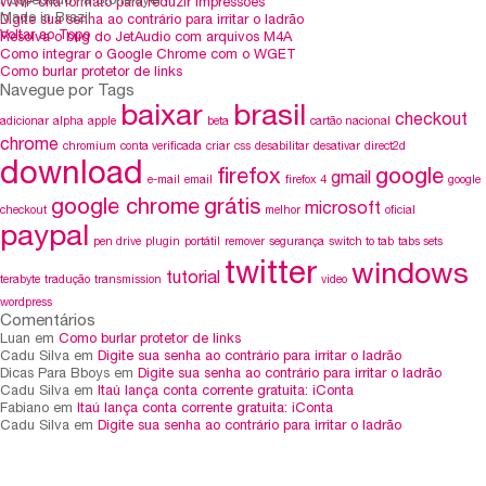
Hospedado na Stonelayer
WWF cria formato para reduzir impressões
Made in Brazil
Digite sua senha ao contrário para irritar o ladrão
Voltar ao Topo
Resolva o bug do JetAudio com arquivos M4A
Como integrar o Google Chrome com o WGET
Como burlar protetor de links
Navegue por Tags
baixar
brasil
checkout
adicionar
alpha
apple
beta
cartão nacional
chrome
chromium
conta verificada
criar
css
desabilitar
desativar
direct2d
download
firefox
google
gmail
e-mail
email
firefox 4
google
google chrome
grátis
microsoft
checkout
melhor
oficial
paypal
pen drive
plugin
portátil
remover
segurança
switch to tab
tabs sets
twitter
windows
tutorial
terabyte
tradução
transmission
video
wordpress
Comentários
Luan em
Como burlar protetor de links
Cadu Silva em
Digite sua senha ao contrário para irritar o ladrão
Dicas Para Bboys em
Digite sua senha ao contrário para irritar o ladrão
Cadu Silva em
Itaú lança conta corrente gratuita: iConta
Fabiano em
Itaú lança conta corrente gratuita: iConta
Cadu Silva em
Digite sua senha ao contrário para irritar o ladrão