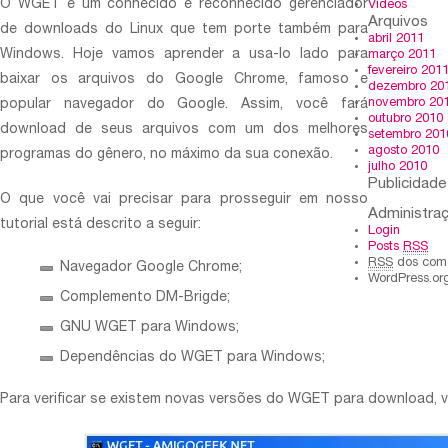
O WGET é um conhecido e reconhecido gerenciador
Vídeos
Arquivos
de downloads do Linux que tem porte também para
abril 2011
Windows. Hoje vamos aprender a usa-lo lado para
março 2011
fevereiro 201
baixar os arquivos do Google Chrome, famoso e
dezembro 20
novembro 20
popular navegador do Google. Assim, você fará
outubro 2010
download de seus arquivos com um dos melhores
setembro 201
agosto 2010
programas do gênero, no máximo da sua conexão.
julho 2010
Publicidade
O que você vai precisar para prosseguir em nosso
Administra
tutorial está descrito a seguir:
Login
Posts
RSS
RSS
dos come
Navegador Google Chrome;
WordPress.or
Complemento DM-Brigde;
GNU WGET para Windows;
Dependências do WGET para Windows;
Para verificar se existem novas versões do WGET para download, vi