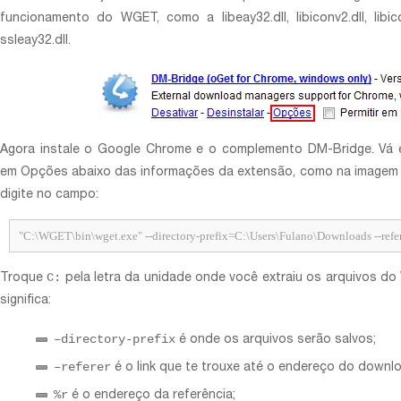
funcionamento do WGET, como a libeay32.dll, libiconv2.dll, libiconv-2
ssleay32.dll.
Agora instale o Google Chrome e o complemento DM-Bridge. Vá e
em Opções abaixo das informações da extensão, como na imagem 
digite no campo:
"C:\WGET\bin\wget.exe" --directory-prefix=C:\Users\Fulano\Downloads --ref
C:
Troque
pela letra da unidade onde você extraiu os arquivos d
significa:
–directory-prefix
é onde os arquivos serão salvos;
–referer
é o link que te trouxe até o endereço do downl
%r
é o endereço da referência;