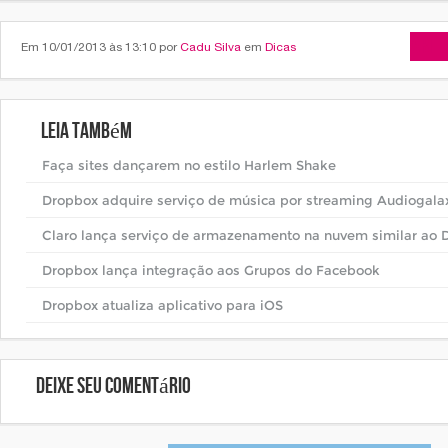
Arti
Em 10/01/2013 às 13:10 por
Cadu Silva
em
Dicas
Leia também
Faça sites dançarem no estilo Harlem Shake
Dropbox adquire serviço de música por streaming Audiogala
Claro lança serviço de armazenamento na nuvem similar ao 
Dropbox lança integração aos Grupos do Facebook
Dropbox atualiza aplicativo para iOS
Deixe seu comentário