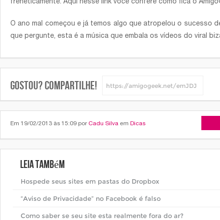
freneticamente. Aqui nesse link você confere como fica o Amigo
O ano mal começou e já temos algo que atropelou o sucesso 
que pergunte, esta é a música que embala os vídeos do viral biz
Gostou? Compartilhe!
Arti
Em 19/02/2013 às 15:09 por
Cadu Silva
em
Dicas
Leia também
Hospede seus sites em pastas do Dropbox
“Aviso de Privacidade” no Facebook é falso
Como saber se seu site esta realmente fora do ar?