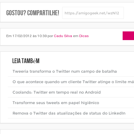
Gostou? Compartilhe!
Arti
Em 17/02/2012 às 10:39 por
Cadu Silva
em
Dicas
Leia também
Tweeria transforma o Twitter num campo de batalha
O que acontece quando um cliente Twitter atinge o limite m
Coolands: Twitter em tempo real no Android
Transforme seus tweets em papel higiênico
Remova o Twitter das atualizações de status do LinkedIn