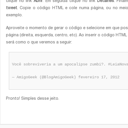
clique no link
Abrir
. Em seguida clique no link
Detalhes
. Final
tweet
. Copie o código HTML e cole numa página, ou no meio
exemplo.
Aproveite o momento de gerar o código e selecione em que pos
página (direita, esquerda, centro, etc). Ao inserir o código HTM
será como o que veremos a seguir:
Você sobreviveria a um apocalipse zumbi?. #LeiaNov
— AmigoGeek (@BlogAmigoGeek) fevereiro 17, 2012
Pronto! Simples desse jeito.