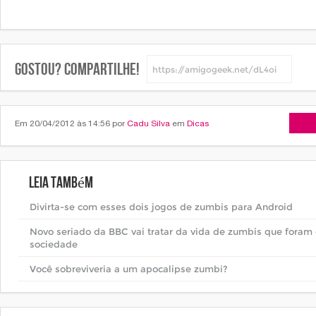
Gostou? Compartilhe!
Arti
Em 20/04/2012 às 14:56 por
Cadu Silva
em
Dicas
Leia também
Divirta-se com esses dois jogos de zumbis para Android
Novo seriado da BBC vai tratar da vida de zumbis que foram 
sociedade
Você sobreviveria a um apocalipse zumbi?