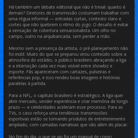
Há também um debate editorial que não é trivial: quanto é
demais? Diretores de transmissão costumam trabalhar com
uma régua informal — entradas curtas, contexto claro e
cortes que não quebrem o ritmo do jogo. O desafio é evitar
a sensação de cobertura sensacionalista. Um olho no
campo, outro na arquibancada, sem perder a mão.
Mesmo sem a presença da artista, o pré-planejamento não
foi inútil. Muito do que se preparou virou conteúdo sobre a
atmosfera do estádio, o público brasileiro abraçando a liga
e a interseção cada vez mais visível entre showbiz e
esporte. Fãs apareceram com cartazes, pulseiras e
referências pop, e isso rendeu boas imagens e histórias
paralelas à partida.
Para a NFL, o capítulo brasileiro é estratégico. A liga quer
abrir mercado, vender experiência e criar memória de longo
prazo — e celebridades aceleram esse processo. Para as
TVs, o caso reforça uma tendência: transmissões
esportivas estão se tornando produtos de entretenimento
ampliado, com camadas narrativas que vão além do placar.
No fim do dia, o que se viu foi um manual de como