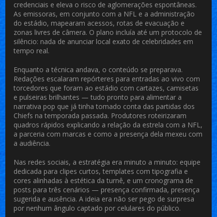
credenciais e eleva o risco de aglomerações espontâneas.
As emissoras, em conjunto com a NFL e a administração
do estádio, mapearam acessos, rotas de evacuação e
zonas livres de câmera. O plano incluía até um protocolo de
silêncio: nada de anunciar local exato de celebridades em
tempo real.
Enquanto a técnica andava, o conteúdo se preparava.
Redações escalaram repórteres para entradas ao vivo com
torcedores que foram ao estádio com cartazes, camisetas
e pulseiras brilhantes — tudo pronto para alimentar a
narrativa pop que já tinha tomado conta das partidas dos
Chiefs na temporada passada. Produtores roteirizaram
quadros rápidos explicando a relação da estrela com a NFL,
a parceria com marcas e como a presença dela mexeu com
a audiência.
Nas redes sociais, a estratégia era minuto a minuto: equipe
dedicada para clipes curtos, templates com tipografia e
cores alinhadas à estética da turnê, e um cronograma de
posts para três cenários — presença confirmada, presença
sugerida e ausência. A ideia era não ser pego de surpresa
por nenhum ângulo captado por celulares do público.