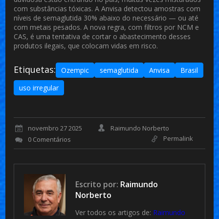
com substâncias tóxicas. A Anvisa detectou amostras com
níveis de semaglutida 30% abaixo do necessário — ou até
com metais pesados. A nova regra, com filtros por NCM e
CAS, é uma tentativa de cortar o abastecimento desses
produtos ilegais, que colocam vidas em risco.
Etiquetas:
Ozempic
semaglutida
Anvisa
Brasil
uso irregular
novembro 27 2025
Raimundo Norberto
Permalink
0 Comentários
Escrito por:
Raimundo
Norberto
Ver todos os artigos de:
Raimundo