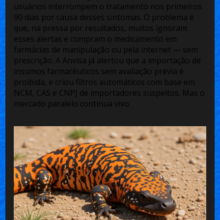
usuários interrompem o tratamento nos primeiros
90 dias por causa desses sintomas. O problema é
que, na pressa por resultados, muitos ignoram
esses alertas e compram o medicamento em
farmácias de manipulação ou pela internet — sem
prescrição. A
Anvisa
já alertou que a importação de
insumos farmacêuticos sem avaliação prévia é
proibida, e criou filtros automáticos com base em
NCM, CAS e CNPJ de importadores suspeitos. Mas o
mercado paralelo continua vivo.