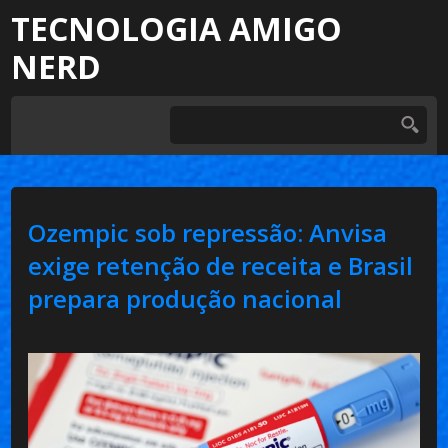
TECNOLOGIA AMIGO
NERD
Ozempic sob repressão: Anvisa
exige retenção de receita e Brasil
prepara produção nacional