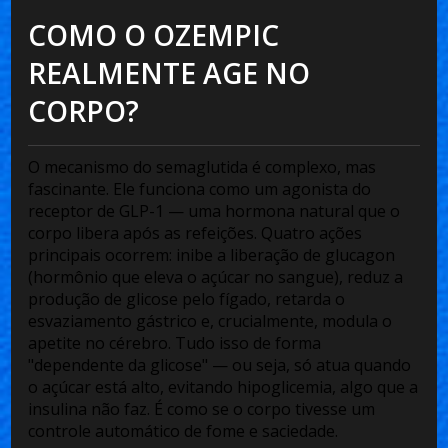
COMO O OZEMPIC
REALMENTE AGE NO
CORPO?
O mecanismo do
semaglutida
é complexo, mas
fascinante. Ele funciona como um agonista do
receptor de GLP-1 — uma hormona natural que o
corpo libera após as refeições. Quatro ações
principais ocorrem:
inibe a liberação de glucagon
(hormônio que eleva o açúcar no sangue),
reduz a
produção de glicose pelo fígado
,
retarda o
esvaziamento gástrico
e, crucialmente,
modula o
apetite no cérebro
. Tudo isso de forma
"dependente da glicose" — ou seja, só atua quando
o açúcar está alto, evitando hipoglicemia, algo que a
insulina não faz. É como se o corpo tivesse um
controle automático de fome e saciedade.