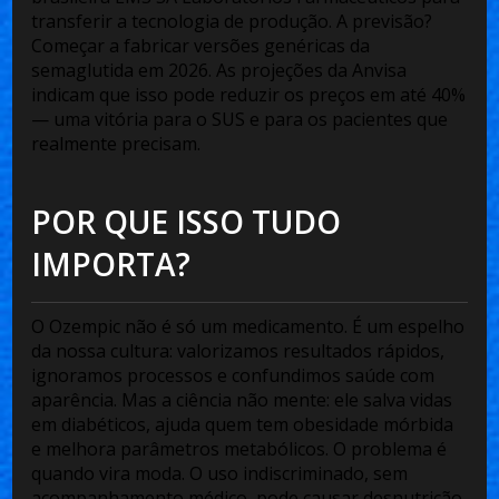
transferir a tecnologia de produção. A previsão?
Começar a fabricar versões genéricas da
semaglutida
em 2026
. As projeções da Anvisa
indicam que isso pode reduzir os preços em até 40%
— uma vitória para o SUS e para os pacientes que
realmente precisam.
POR QUE ISSO TUDO
IMPORTA?
O Ozempic não é só um medicamento. É um espelho
da nossa cultura: valorizamos resultados rápidos,
ignoramos processos e confundimos saúde com
aparência. Mas a ciência não mente: ele salva vidas
em diabéticos, ajuda quem tem obesidade mórbida
e melhora parâmetros metabólicos. O problema é
quando vira moda. O uso indiscriminado, sem
acompanhamento médico, pode causar desnutrição,