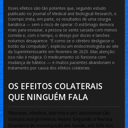
Esses efeitos são tão potentes que, segundo estudo
publicado no
Journal of Medical and Biological Research
, o
Ozempic imita, em parte, os resultados de uma cirurgia
bariátrica — sem o risco de operar. O estômago demora
mais para esvaziar, a pessoa se sente saciada com menos
comida e, com o tempo, o desejo por doces e lanches
noturnos desaparece. "É como se o cérebro desligasse o
botão da compulsão", explicou um endocrinologista ao site
da
Superinteressante
em fevereiro de 2025. Mas atenção:
isso não é mágica. O medicamento só funciona com
mudança de hábitos — e muitos pacientes abandonam o
tratamento por causa dos efeitos colaterais.
OS EFEITOS COLATERAIS
QUE NINGUÉM FALA
Náuseas, vômitos, diarreia e dor abdominal são
comuns nos primeiros meses. Segundo a
Revista
Brasileira de Investigação em Saúde
, até 30% dos