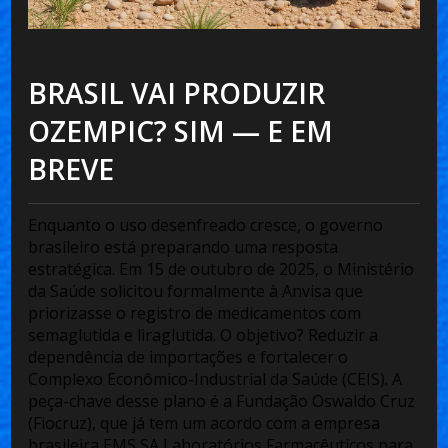
BRASIL VAI PRODUZIR
OZEMPIC? SIM — E EM
BREVE
Enquanto o uso desenfreado cresce, o governo
brasileiro está preparando uma resposta
estratégica. Em
15 de outubro de 2025
, o
Ministério
da Saúde
solicitou formalmente à Anvisa que
priorizasse o registro de medicamentos com
semaglutida e liraglutida. O objetivo? Reduzir a
dependência de importações e fortalecer o
Complexo Econômico-Industrial da Saúde (CEIS). A
peça-chave desse plano é a
Fundação Oswaldo Cruz
(Fiocruz)
, que já tem um acordo com a empresa
brasileira
EMS SA Laboratórios Farmacêuticos
para