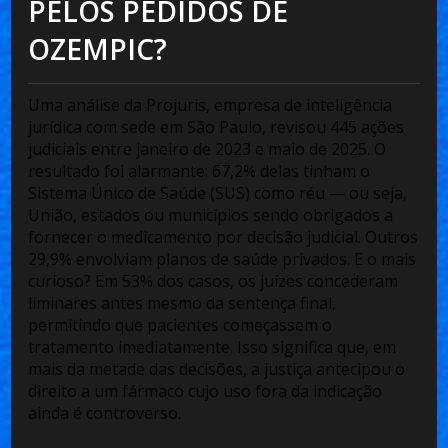
PELOS PEDIDOS DE
OZEMPIC?
Uma análise da
Projuris
, empresa de inteligência
jurídica com sede em São Paulo, revisou 445 ações
judiciais entre janeiro de 2023 e maio de 2025. O
resultado foi alarmante:
67,2% delas tinham o
Sistema Único de Saúde (SUS)
como réu — ou seja,
União, estados ou municípios sendo obrigados a
fornecer o medicamento por decisão judicial. Outros
29,9% envolviam planos de saúde privados. E o mais
curioso? Em
53% dos casos
, os juízes concederam
liminares antes mesmo da sentença final,
permitindo que pacientes começassem o
tratamento imediatamente. Isso significa que, em
mais da metade das decisões, a justiça antecipou o
direito a um fármaco cujo uso fora da indicação
ainda é controverso.