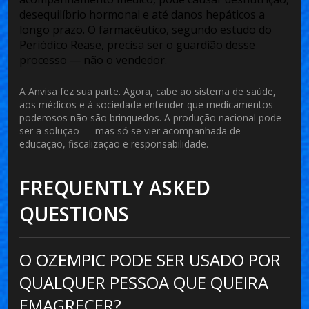
desequilíbrio hormonal e até danos hepáticos a
longo prazo. O farmacêutico, segundo estudo do
Periódico Rease
, precisa ser o guardião desse
processo — não o vendedor.
A Anvisa fez sua parte. Agora, cabe ao sistema de saúde,
aos médicos e à sociedade entender que medicamentos
poderosos não são brinquedos. A produção nacional pode
ser a solução — mas só se vier acompanhada de
educação, fiscalização e responsabilidade.
FREQUENTLY ASKED
QUESTIONS
O OZEMPIC PODE SER USADO POR
QUALQUER PESSOA QUE QUEIRA
EMAGRECER?