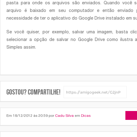
pasta para onde os arquivos são enviados. Quando você se
arquivo é baixado em seu computador e então enviado 
necessidade de ter o aplicativo do Google Drive instalado em s
Se você quiser, por exemplo, salvar uma imagem, basta cli
selecionar a opção de salvar no Google Drive como ilustra 
Simples assim.
Gostou? Compartilhe!
Arti
Em 18/12/2012 às 20:59 por
Cadu Silva
em
Dicas