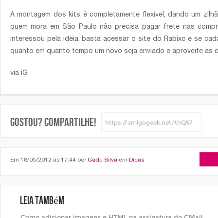
A montagem dos kits é completamente flexível, dando um zil
quem mora em São Paulo não precisa pagar frete nas compr
interessou pela ideia, basta acessar o site do Rabixo e se cad
quanto em quanto tempo um novo seja enviado e aproveite as c
via iG
Gostou? Compartilhe!
Arti
Em 18/05/2012 às 17:44 por
Cadu Silva
em
Dicas
Leia também
Como adicionar imagens e HTML na assinatura do GMail