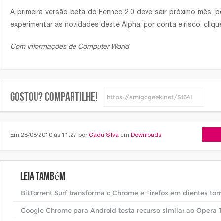
A primeira versão beta do Fennec 2.0 deve sair próximo mês, po
experimentar as novidades deste Alpha, por conta e risco, clique
Com informações de
Computer World
Gostou? Compartilhe!
Arti
Em 28/08/2010 às 11:27 por
Cadu Silva
em
Downloads
Leia também
BitTorrent Surf transforma o Chrome e Firefox em clientes tor
Google Chrome para Android testa recurso similar ao Opera 