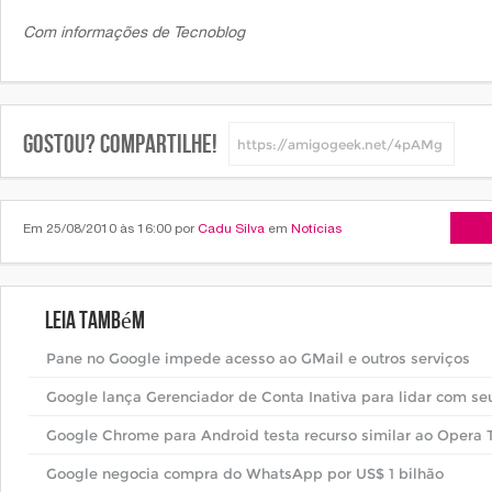
Com informações de
Tecnoblog
Gostou? Compartilhe!
Arti
Em 25/08/2010 às 16:00 por
Cadu Silva
em
Notícias
Leia também
Pane no Google impede acesso ao GMail e outros serviços
Google lança Gerenciador de Conta Inativa para lidar com s
Google Chrome para Android testa recurso similar ao Opera 
Google negocia compra do WhatsApp por US$ 1 bilhão