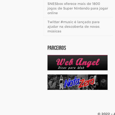
SNESbox oferece mais de 1800
jogos de Super Nintendo para jogar
online
Twitter #music é lançado para
ajudar na descoberta de novas
músicas
Parceiros
© 2022 -