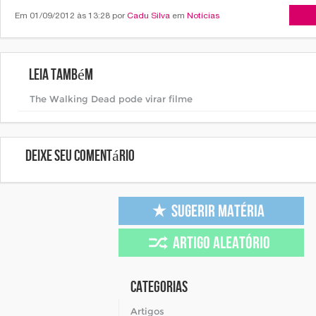
Arti
Em 01/09/2012 às 13:28 por
Cadu Silva
em
Notícias
Leia também
The Walking Dead pode virar filme
Deixe seu comentário
Categorias
Artigos