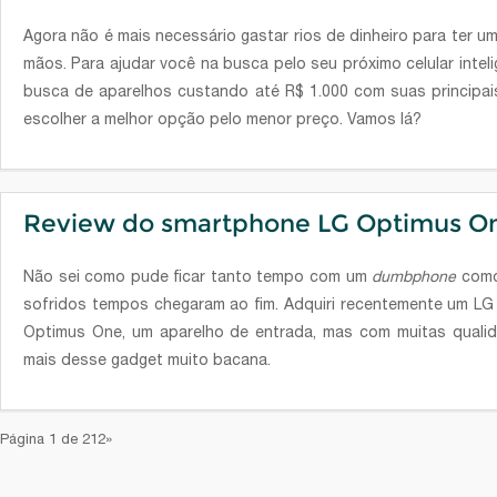
Agora não é mais necessário gastar rios de dinheiro para ter 
mãos. Para ajudar você na busca pelo seu próximo celular inteli
busca de aparelhos custando até R$ 1.000 com suas principais
escolher a melhor opção pelo menor preço. Vamos lá?
Review do smartphone LG Optimus O
Não sei como pude ficar tanto tempo com um
dumbphone
como
sofridos tempos chegaram ao fim. Adquiri recentemente um LG
Optimus One, um aparelho de entrada, mas com muitas qual
mais desse gadget muito bacana.
Página 1 de 2
1
2»